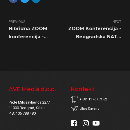
PREVIOUS
NEXT
Hibridna ZOOM
ZOOM Konferencija -
konferencija -
Beogradska NATO
Tematski društveni
nedelja
dijalog o predlozima
za izmene i dopune
Zakona o zabrani
diskiminacije
AVE Media d.o.o.
Kontakt
+ 381 11 407 71 62
Peđe Milosavljevića 22/7
11000 Beograd, Srbija
office@ave.rs
PIB: 106 788 480